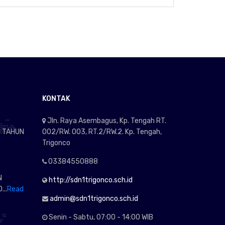
KONTAK
Jln. Raya Asembagus, Kp. Tengah RT.
I TAHUN
002/RW. 003, RT.2/RW.2. Kp. Tengah,
Trigonco
03384550888
N
http://sdn1trigonco.sch.id
...
Read
admin@sdn1trigonco.sch.id
Senin - Sabtu, 07:00 - 14:00 WIB