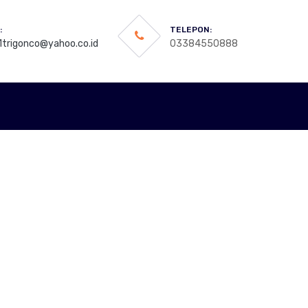
:
TELEPON:
trigonco@yahoo.co.id
03384550888