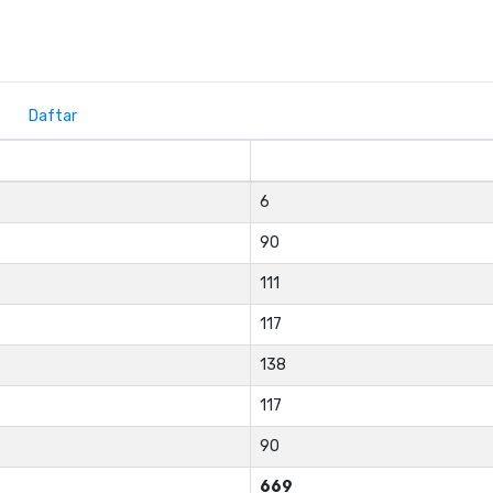
Daftar
6
90
111
117
138
117
90
669