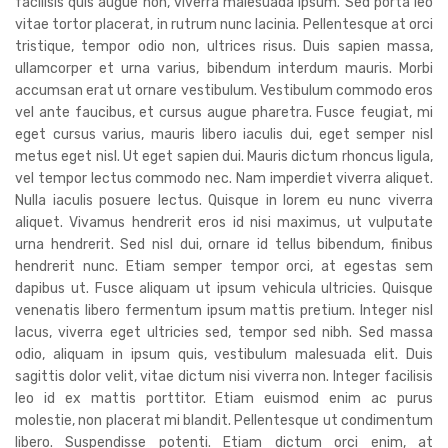
facilisis quis augue non, viverra malesuada ipsum. Sed porta leo
vitae tortor placerat, in rutrum nunc lacinia. Pellentesque at orci
tristique, tempor odio non, ultrices risus. Duis sapien massa,
ullamcorper et urna varius, bibendum interdum mauris. Morbi
accumsan erat ut ornare vestibulum. Vestibulum commodo eros
vel ante faucibus, et cursus augue pharetra. Fusce feugiat, mi
eget cursus varius, mauris libero iaculis dui, eget semper nisl
metus eget nisl. Ut eget sapien dui. Mauris dictum rhoncus ligula,
vel tempor lectus commodo nec. Nam imperdiet viverra aliquet.
Nulla iaculis posuere lectus. Quisque in lorem eu nunc viverra
aliquet. Vivamus hendrerit eros id nisi maximus, ut vulputate
urna hendrerit. Sed nisl dui, ornare id tellus bibendum, finibus
hendrerit nunc. Etiam semper tempor orci, at egestas sem
dapibus ut. Fusce aliquam ut ipsum vehicula ultricies. Quisque
venenatis libero fermentum ipsum mattis pretium. Integer nisl
lacus, viverra eget ultricies sed, tempor sed nibh. Sed massa
odio, aliquam in ipsum quis, vestibulum malesuada elit. Duis
sagittis dolor velit, vitae dictum nisi viverra non. Integer facilisis
leo id ex mattis porttitor. Etiam euismod enim ac purus
molestie, non placerat mi blandit. Pellentesque ut condimentum
libero. Suspendisse potenti. Etiam dictum orci enim, at