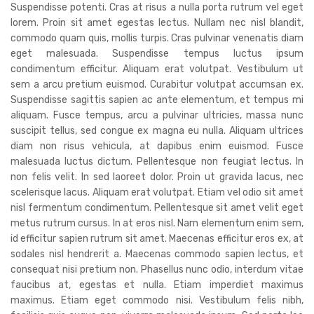
Suspendisse potenti. Cras at risus a nulla porta rutrum vel eget
lorem. Proin sit amet egestas lectus. Nullam nec nisl blandit,
commodo quam quis, mollis turpis. Cras pulvinar venenatis diam
eget malesuada. Suspendisse tempus luctus ipsum
condimentum efficitur. Aliquam erat volutpat. Vestibulum ut
sem a arcu pretium euismod. Curabitur volutpat accumsan ex.
Suspendisse sagittis sapien ac ante elementum, et tempus mi
aliquam. Fusce tempus, arcu a pulvinar ultricies, massa nunc
suscipit tellus, sed congue ex magna eu nulla. Aliquam ultrices
diam non risus vehicula, at dapibus enim euismod. Fusce
malesuada luctus dictum. Pellentesque non feugiat lectus. In
non felis velit. In sed laoreet dolor. Proin ut gravida lacus, nec
scelerisque lacus. Aliquam erat volutpat. Etiam vel odio sit amet
nisl fermentum condimentum. Pellentesque sit amet velit eget
metus rutrum cursus. In at eros nisl. Nam elementum enim sem,
id efficitur sapien rutrum sit amet. Maecenas efficitur eros ex, at
sodales nisl hendrerit a. Maecenas commodo sapien lectus, et
consequat nisi pretium non. Phasellus nunc odio, interdum vitae
faucibus at, egestas et nulla. Etiam imperdiet maximus
maximus. Etiam eget commodo nisi. Vestibulum felis nibh,