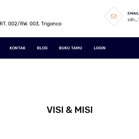
EMAIL
sdn_1
RT. 002/RW. 003, Trigonco
KONTAK
BLOG
BUKU TAMU
LOGIN
VISI & MISI