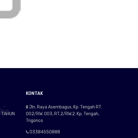
KONTAK
Jln. Raya Asembagus, Kp. Tengah RT.
I TAHUN
002/RW. 003, RT.2/RW.2. Kp. Tengah,
Trigonco
03384550888