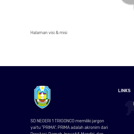
Halaman visi & misi
LINKS
SD NEGERI 1 TRIGONCO memiliki jargon
yaitu "PRIMA". PRIMA adalah akronim dari