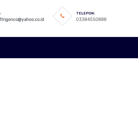
:
TELEPON:
trigonco@yahoo.co.id
03384550888