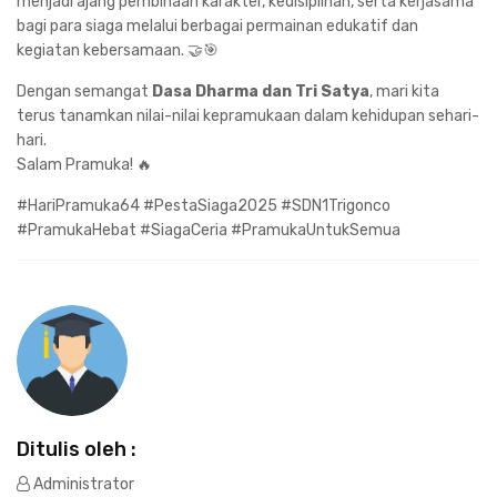
menjadi ajang pembinaan karakter, kedisiplinan, serta kerjasama
bagi para siaga melalui berbagai permainan edukatif dan
kegiatan kebersamaan. 🤝🎯
Dengan semangat
Dasa Dharma dan Tri Satya
, mari kita
terus tanamkan nilai-nilai kepramukaan dalam kehidupan sehari-
hari.
Salam Pramuka! 🔥
#HariPramuka64 #PestaSiaga2025 #SDN1Trigonco
#PramukaHebat #SiagaCeria #PramukaUntukSemua
Ditulis oleh :
Administrator