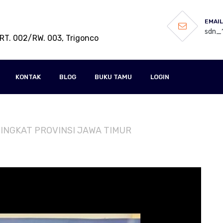
EMAIL
sdn_1
RT. 002/RW. 003, Trigonco
KONTAK
BLOG
BUKU TAMU
LOGIN
N TINGKAT PROVINSI JAWA TIMUR