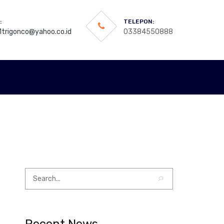
:
TELEPON:
trigonco@yahoo.co.id
03384550888