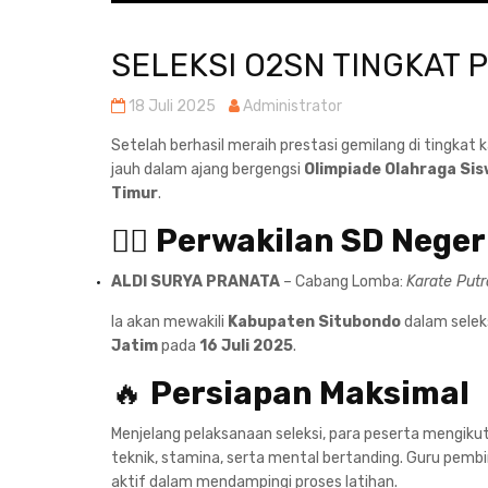
SELEKSI O2SN TINGKAT 
18 Juli 2025
Administrator
Setelah berhasil meraih prestasi gemilang di tingkat 
jauh dalam ajang bergengsi
Olimpiade Olahraga Sis
Timur
.
🏃‍♂️
Perwakilan SD Negeri
ALDI SURYA PRANATA
– Cabang Lomba:
Karate Putr
Ia akan mewakili
Kabupaten Situbondo
dalam seleks
Jatim
pada
16 Juli 2025
.
🔥
Persiapan Maksimal
Menjelang pelaksanaan seleksi, para peserta mengiku
teknik, stamina, serta mental bertanding. Guru pembi
aktif dalam mendampingi proses latihan.