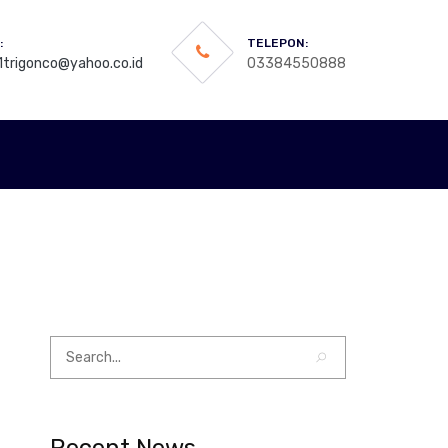
:
TELEPON:
trigonco@yahoo.co.id
03384550888