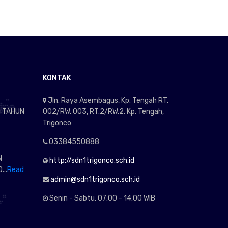
KONTAK
Jln. Raya Asembagus, Kp. Tengah RT.
I TAHUN
002/RW. 003, RT.2/RW.2. Kp. Tengah,
Trigonco
03384550888
N
http://sdn1trigonco.sch.id
...
Read
admin@sdn1trigonco.sch.id
Senin - Sabtu, 07:00 - 14:00 WIB