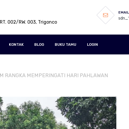
EMAIL
sdn_1
RT. 002/RW. 003, Trigonco
KONTAK
BLOG
BUKU TAMU
LOGIN
ALAM RANGKA MEMPERINGATI HARI PAHLAWAN